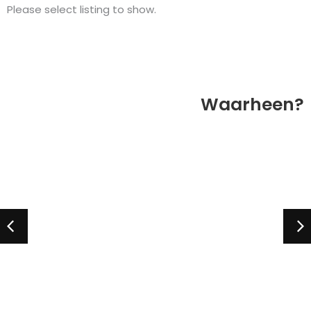
Please select listing to show.
Waarheen?
uari
December
November
Oktober
Septem
Au