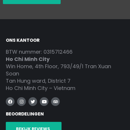
ONS KANTOOR
BTW nummer: 0315712466
Ho Chi Minh City
Win Home, 4th Floor, 793/49/1 Tran Xuan
Soan
Tan Hung ward, District 7
Ho Chi Minh City – Vietnam
F
I
T
Y
T
a
n
w
o
r
c
s
i
u
i
BEOORDELINGEN
e
t
t
t
p
b
a
t
u
a
o
g
e
b
d
o
r
r
e
v
BEKIJK REVIEWS