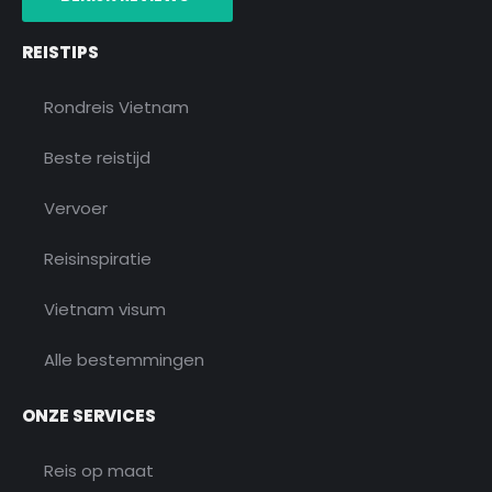
k
a
i
m
s
o
REISTIPS
r
Rondreis Vietnam
Beste reistijd
Vervoer
Reisinspiratie
Vietnam visum
Alle bestemmingen
ONZE SERVICES
Reis op maat