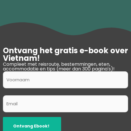
Ontvang het gratis e-book over
Vietnam!
Compleet met reisroute, bestemmingen, eten,
accommodatie en tips (meer dan 300 pagina's)!
Voornaam
Voornaam
(Vereist)
Email
(Vereist)